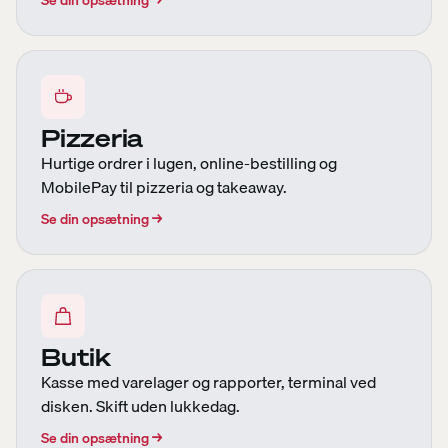
Se din opsætning
→
Pizzeria
Hurtige ordrer i lugen, online-bestilling og
MobilePay til pizzeria og takeaway.
Se din opsætning
→
Butik
Kasse med varelager og rapporter, terminal ved
disken. Skift uden lukkedag.
Se din opsætning
→