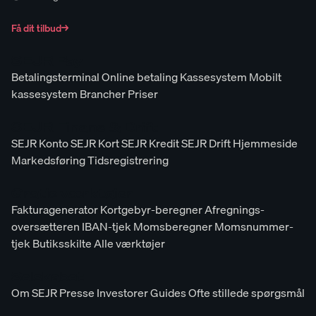
Få dit tilbud
→
SEJR Pay
Betalingsterminal
Online betaling
Kassesystem
Mobilt
kassesystem
Brancher
Priser
SEJR Finans & Drift
SEJR Konto
SEJR Kort
SEJR Kredit
SEJR Drift
Hjemmeside
Markedsføring
Tidsregistrering
Gratis værktøjer
Fakturagenerator
Kortgebyr-beregner
Afregnings-
oversætteren
IBAN-tjek
Momsberegner
Momsnummer-
tjek
Butiksskilte
Alle værktøjer
Selskabet
Om SEJR
Presse
Investorer
Guides
Ofte stillede spørgsmål