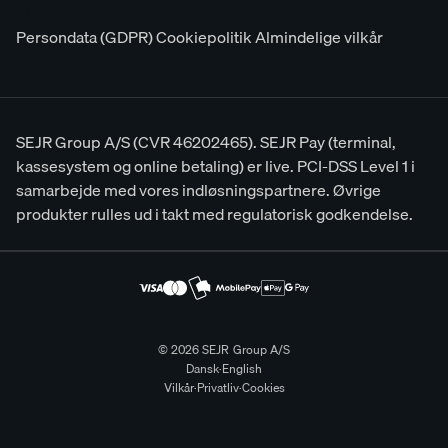
Juridisk
Persondata (GDPR)
Cookiepolitik
Almindelige vilkår
SEJR Group A/S (CVR 46202465). SEJR Pay (terminal,
kassesystem og online betaling) er live. PCI-DSS Level 1 i
samarbejde med vores indløsningspartnere. Øvrige
produkter rulles ud i takt med regulatorisk godkendelse.
© 2026 SEJR Group A/S
Dansk
·
English
Vilkår
·
Privatliv
·
Cookies