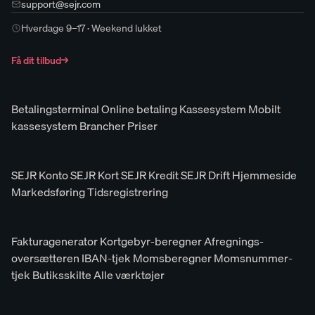
support@sejr.com
Hverdage 9–17 · Weekend lukket
Få dit tilbud
→
SEJR Pay
Betalingsterminal
Online betaling
Kassesystem
Mobilt
kassesystem
Brancher
Priser
SEJR Finans & Drift
SEJR Konto
SEJR Kort
SEJR Kredit
SEJR Drift
Hjemmeside
Markedsføring
Tidsregistrering
Gratis værktøjer
Fakturagenerator
Kortgebyr-beregner
Afregnings-
oversætteren
IBAN-tjek
Momsberegner
Momsnummer-
tjek
Butiksskilte
Alle værktøjer
Selskabet