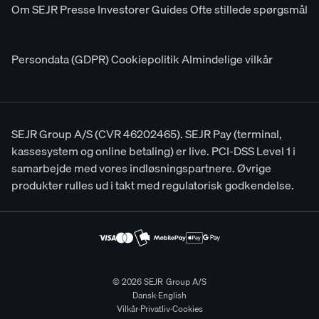
Om SEJR
Presse
Investorer
Guides
Ofte stillede spørgsmål
Juridisk
Persondata (GDPR)
Cookiepolitik
Almindelige vilkår
SEJR Group A/S (CVR 46202465). SEJR Pay (terminal,
kassesystem og online betaling) er live. PCI-DSS Level 1 i
samarbejde med vores indløsningspartnere. Øvrige
produkter rulles ud i takt med regulatorisk godkendelse.
© 2026 SEJR Group A/S
Dansk
·
English
Vilkår
·
Privatliv
·
Cookies