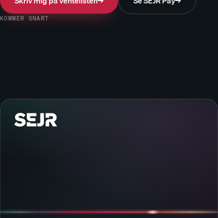
Skriv mig på ventelisten
→
Se SEJR Pay
→
KOMMER SNART