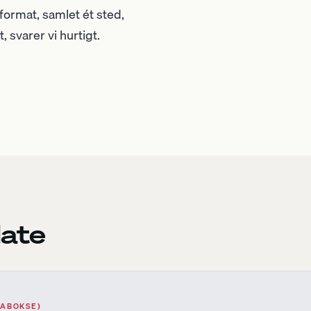
 format, samlet ét sted,
 svarer vi hurtigt.
late
TABOKSE)