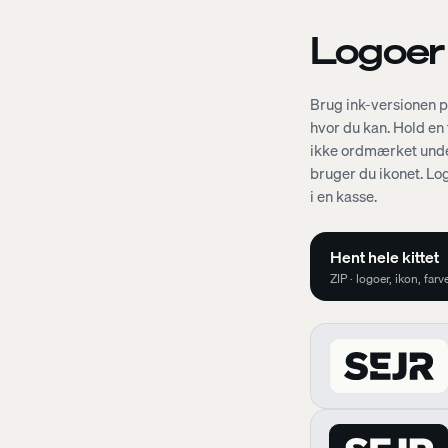
Logoer
Brug ink-versionen 
hvor du kan. Hold en
ikke ordmærket unde
bruger du ikonet. Lo
i en kasse.
Hent hele kittet
ZIP · logoer, ikon, far