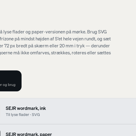
på lyse flader og paper-versionen på mørke. Brug SVG
 frizone på mindst højden af
S
’et hele vejen rundt, og sæt
r 72 px bredt på skærm eller 20 mm i tryk — derunder
goerne må ikke omfarves, strækkes, roteres eller sættes
ver og brug
SEJR wordmark, ink
Til lyse flader · SVG
SEJR wordmark, paper