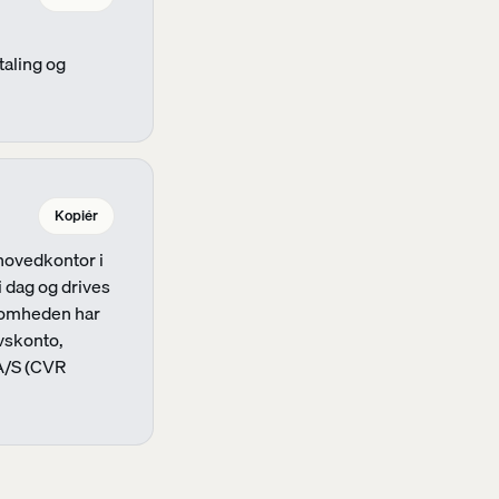
taling og
Kopiér
hovedkontor i
i dag og drives
ksomheden har
vskonto,
 A/S (CVR