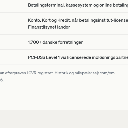
Betalingsterminal, kassesystem og online betalin
Konto, Kort og Kredit, når betalingsinstitut-licens
Finanstilsynet lander
1.700+ danske forretninger
PCI-DSS Level 1 via licenserede indløsningspartn
n efterprøves i CVR-registret. Historik og milepæle:
sejr.com/om
.
26.