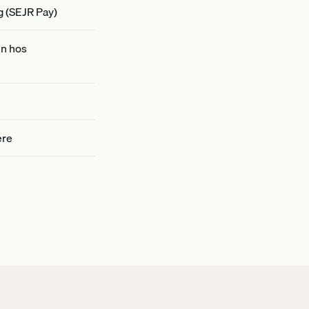
g (SEJR Pay)
en hos
ere