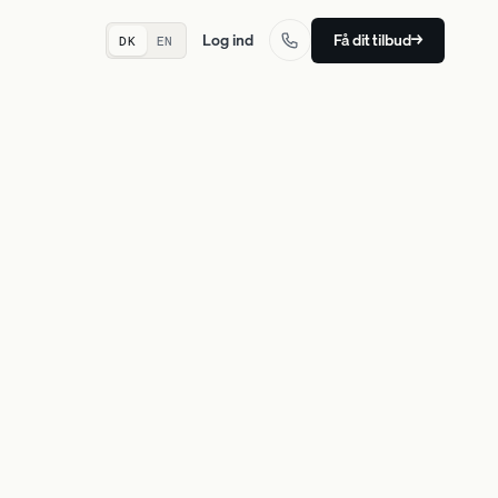
Log ind
Få dit tilbud
→
DK
EN