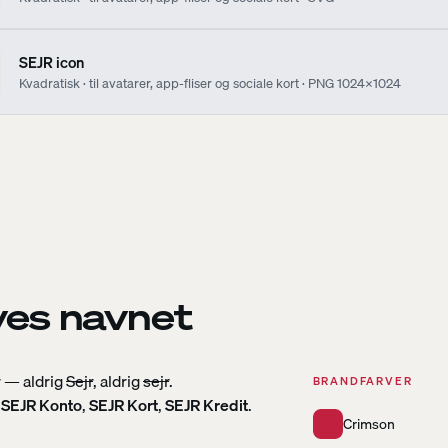
SEJR icon
Kvadratisk · til avatarer, app-fliser og sociale kort · PNG 1024×1024
ves navnet
r — aldrig
Sejr
, aldrig
sejr
.
BRANDFARVER
,
SEJR Konto
,
SEJR Kort
,
SEJR Kredit
.
Crimson