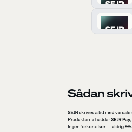
Sådan skri
SEJR
skrives altid med versale
Produkterne hedder
SEJR Pay
Ingen forkortelser — aldrig
SG
.