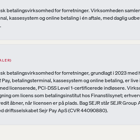
nsk betalingsvirksomhed for forretninger. Virksomheden samler
nal, kassesystem og online betaling i én aftale, med daglig udbe
.
ALER)
sk betalingsvirksomhed for forretninger, grundlagt i 2023 med 
 Pay, betalingsterminal, kassesystem og online betaling, er live 
med licenserede, PCI-DSS Level 1-certificerede indløsere. Vir
ning om licens som betalingsinstitut hos Finanstilsynet; erhver
redit åbner, når licensen er på plads. Bag SEJR står SEJR Group
 driftsselskabet Sejr Pay ApS (CVR 44090880).