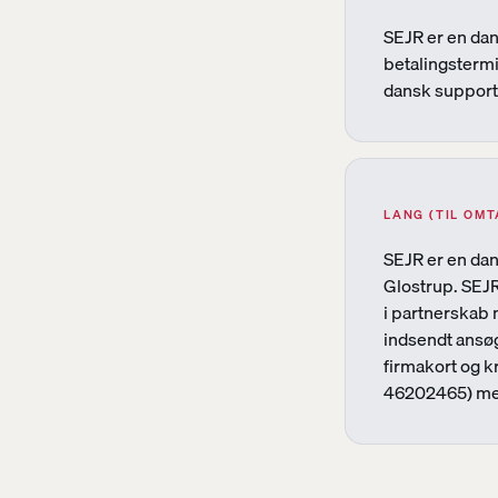
SEJR er en da
betalingstermi
dansk support
LANG (TIL OMT
SEJR er en dan
Glostrup. SEJR
i partnerskab 
indsendt ansøg
firmakort og k
46202465) med