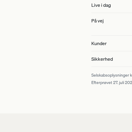
Live i dag
På vej
Kunder
Sikkerhed
Selskabsoplysninger ka
Efterprøvet 27. juli 20