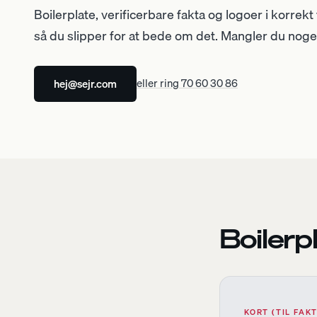
Boilerplate, verificerbare fakta og logoer i korrekt
så du slipper for at bede om det. Mangler du noget,
hej@sejr.com
eller ring 70 60 30 86
Boilerp
KORT (TIL FAK