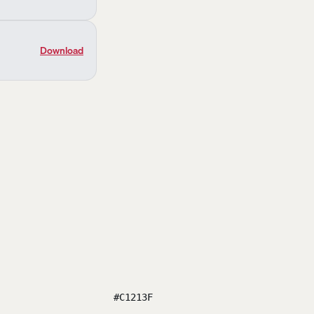
Download
#C1213F