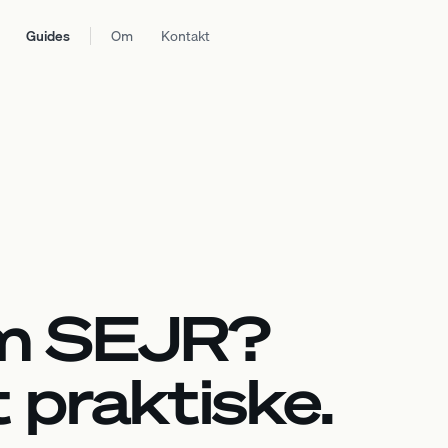
Guides
Om
Kontakt
om SEJR?
t praktiske.