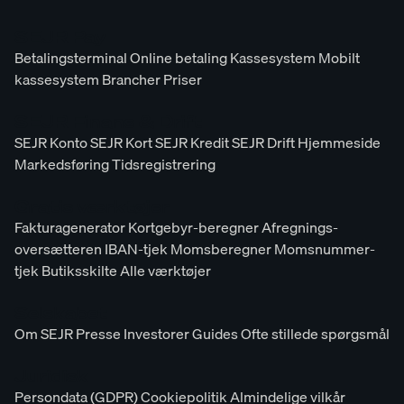
SEJR Pay
Betalingsterminal
Online betaling
Kassesystem
Mobilt
kassesystem
Brancher
Priser
SEJR Finans & Drift
SEJR Konto
SEJR Kort
SEJR Kredit
SEJR Drift
Hjemmeside
Markedsføring
Tidsregistrering
Gratis værktøjer
Fakturagenerator
Kortgebyr-beregner
Afregnings-
oversætteren
IBAN-tjek
Momsberegner
Momsnummer-
tjek
Butiksskilte
Alle værktøjer
Selskabet
Om SEJR
Presse
Investorer
Guides
Ofte stillede spørgsmål
Juridisk
Persondata (GDPR)
Cookiepolitik
Almindelige vilkår